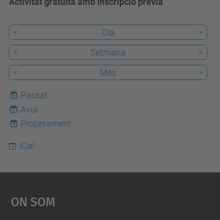
Activitat gratuïta amb inscripció prèvia
<
Dia
>
<
Setmana
>
<
Mes
>
Passat
Avui
6
Properament
iCal
On Som