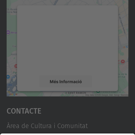
Necessitem el vostre
consentiment per carregar el
servei Google Maps!
Utilitzem un servei de tercers per incrustar
contingut del mapa que pugui recollir dades
sobre la vostra activitat. Reviseu-ne els
detalls i accepteu el servei per veure el
mapa.
Més Informació
Accepta
Contacte
powered by
Usercentrics Consent
Management Platform
Àrea de Cultura i Comunitat