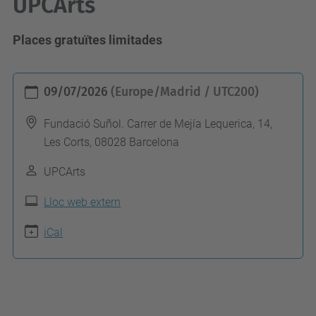
UPCArts
Places gratuïtes limitades
h
09/07/2026
(Europe/Madrid / UTC200)
t
t
Fundació Suñol. Carrer de Mejía Lequerica, 14,
Les Corts, 08028 Barcelona
p
s
UPCArts
:
Lloc web extern
/
/
iCal
u
p
c
a