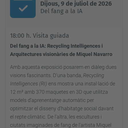
e
Dijous, 9 de juliol de 2026
s
Del fang a la IA
d
e
v
18:00 h. Visita guiada
e
Del fang a la IA: Recycling Intelligences i
n
Arquitectures visionàries de Miquel Navarro
i
Amb aquesta
exposició posarem
en diàleg dues
m
visions fascinants. D'una banda,
Recycling
e
Intelligences (RI)
ens mostra una instal·lació de
n
12 m² amb 370 maquetes en 3D que utilitza
t
models d'aprenentatge automàtic per
s
optimitzar el disseny d'habitatge social davant
/
el repte climàtic. De l'altra, les escultures i
a
ciutats imaginades de fang de l'artista Miquel
r