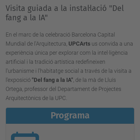
r
Visita guiada a la instal·lació "Del
t
fang a la IA"
s
.
En el marc de la celebració Barcelona Capital
u
Mundial de l'Arquitectura,
UPCArts
us convida a una
p
experiència única per explorar com la intel·ligència
c
artificial i la tradició artística redefineixen
.
l'urbanisme i l'habitatge social a través de la visita a
e
l'exposició
"Del fang a la IA"
, de la mà de Lluís
d
Ortega,
professor del Departament de Projectes
u
Arquitectònics de la UPC.
/
Programa
c
a
/