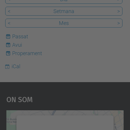
<
Setmana
>
<
Mes
>
Passat
Avui
8
Properament
iCal
On Som
Necessitem el vostre