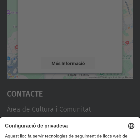
consentiment per carregar el
servei Google Maps!
Utilitzem un servei de tercers per incrustar
contingut del mapa que pugui recollir dades
sobre la vostra activitat. Reviseu-ne els
detalls i accepteu el servei per veure el
mapa.
Més Informació
Accepta
Contacte
powered by
Usercentrics Consent
Management Platform
Àrea de Cultura i Comunitat
Campus Diagonal Nord, Edifici VX (Vèrtex). Pl.
Eusebi Güell, 6 08034 Barcelona