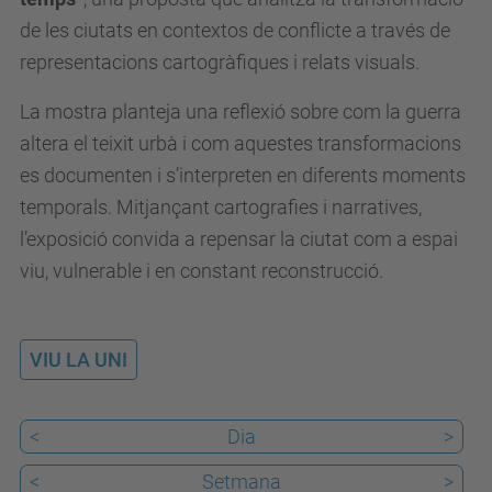
t
de les ciutats en contextos de conflicte a través de
s
representacions cartogràfiques i relats visuals.
.
La mostra planteja una reflexió sobre com la guerra
u
altera el teixit urbà i com aquestes transformacions
p
es documenten i s’interpreten en diferents moments
c
temporals. Mitjançant cartografies i narratives,
.
l’exposició convida a repensar la ciutat com a espai
e
viu, vulnerable i en constant reconstrucció.
d
u
/
VIU LA UNI
c
a
<
Dia
>
/
e
<
Setmana
>