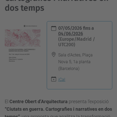
dos temps
h
07/05/2026
fins a
t
04/06/2026
(Europe/Madrid /
t
UTC200)
p
s
Sala d’Actes, Plaça
Nova 5, 1a planta
:
(Barcelona)
/
/
iCal
u
p
c
El
Centre Obert d’Arquitectura
presenta l’exposició
a
“Ciutats en guerra. Cartografies i narratives en dos
r
temps”
, una proposta que analitza la transformació