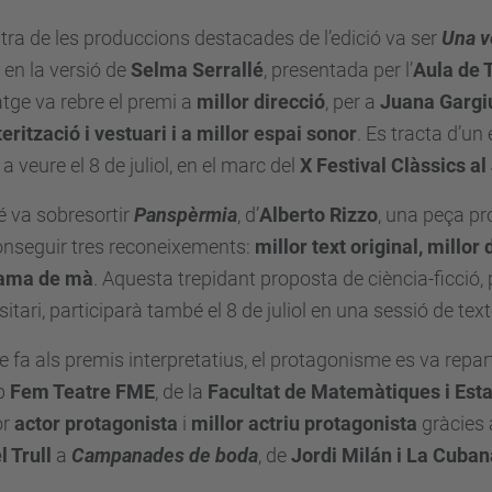
tra de les produccions destacades de l’edició va ser
Una v
, en la versió de
Selma Serrallé
, presentada per l’
Aula de 
ge va rebre el premi a
millor direcció
, per a
Juana Gargi
erització i vestuari i a millor espai sonor
. Es tracta d’un
 a veure el 8 de juliol, en el marc del
X Festival Clàssics al
 va sobresortir
Panspèrmia
, d’
Alberto Rizzo
, una peça pro
onseguir tres reconeixements:
millor text original, millor 
ama de mà
. Aquesta trepidant proposta de ciència-ficció, 
sitari, participarà també el 8 de juliol en una sessió de te
e fa als premis interpretatius, el protagonisme es va repa
up
Fem Teatre FME
, de la
Facultat de Matemàtiques i Esta
or
actor protagonista
i
millor actriu protagonista
gràcies 
 Trull
a
Campanades de boda
, de
Jordi Milán i La Cuban