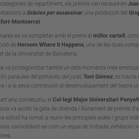
 categories de repartiment, els premis van recaure en
Jua
retacions a
Gràcies per assassinar
, una producció del
Grup
fort-Montserrat
.
marès es va completar amb el premi al
millor cartell
, con
cció de
Heroom Where It Happens
, una de les dues com
 de la Universitat de Barcelona.
a va protagonitzar també un dels moments més emotius de
. En paraules del portaveu del jurat,
Toni Gómez
, es tracta
va i a la seva contribució al desenvolupament del teatre uni
art any consecutiu, el
Col·legi Major Universitari Penya
ona va acollir la gala de cloenda i lliurament de premis d’a
a edició ha tornat a reunir les principals aules i grups ind
ona, consolidant-se com un espai de trobada, exhibició i i
lines.