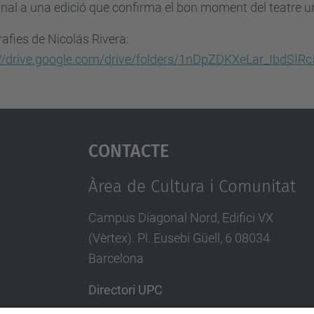
inal a una edició que confirma el bon moment del teatre un
afies de Nicolás Rivera:
://drive.google.com/drive/folders/1nDpZDKXeLar_IbdSI
Contacte
Àrea de Cultura i Comunitat
Campus Diagonal Nord, Edifici VX
(Vèrtex). Pl. Eusebi Güell, 6 08034
Barcelona
Directori UPC