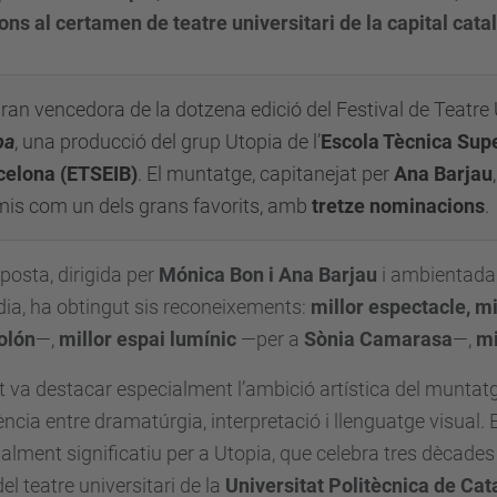
ns al certamen de teatre universitari de la capital cata
ran vencedora de la dotzena edició del Festival de Teatre
pa
, una producció del grup Utopia de l’
Escola Tècnica Supe
celona (ETSEIB)
. El muntatge, capitanejat per
Ana Barjau
mis com un dels grans favorits, amb
tretze nominacions
.
posta, dirigida per
Mónica Bon i Ana Barjau
i ambientada 
ndia, ha obtingut sis reconeixements:
millor espectacle, mi
olón
—,
millor espai lumínic
—per a
Sònia Camarasa
—,
mi
at va destacar especialment l’ambició artística del muntatge,
ncia entre dramatúrgia, interpretació i llenguatge visual.
alment significatiu per a Utopia, que celebra tres dècade
el teatre universitari de la
Universitat Politècnica de Cat