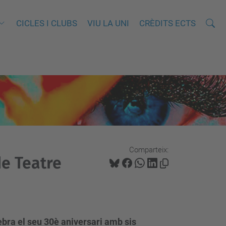
Cerca
C
CICLES I CLUBS
VIU LA UNI
CRÈDITS ECTS
e
r
c
a
a
v
a
n
Comparteix:
ç
de Teatre
a
d
a
…
lebra el seu 30è aniversari amb sis