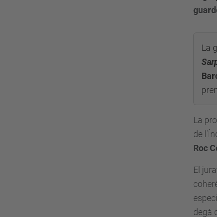
guardo
La g
Sar
Bar
pre
La pro
de l’Í
Roc C
El jur
coherè
especi
degà d