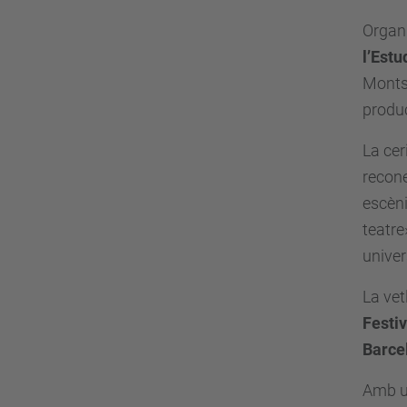
Organi
l’Estu
Montse
produc
La ce
recone
escèni
teatre
univer
La vet
Festiv
Barce
Amb un