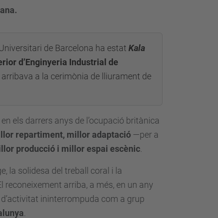
lana.
 Universitari de Barcelona ha estat
Kala
rior d’Enginyeria Industrial de
, arribava a la cerimònia de lliurament de
en els darrers anys de l’ocupació britànica
llor repartiment, millor adaptació
—per a
llor producció i millor espai escènic
.
 la solidesa del treball coral i la
 El reconeixement arriba, a més, en un any
s d’activitat ininterrompuda com a grup
alunya
.