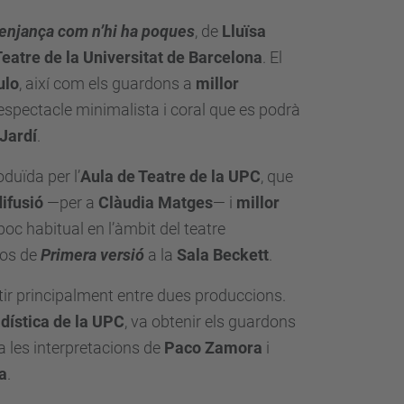
enjança com n’hi ha poques
, de
Lluïsa
Teatre de la Universitat de Barcelona
. El
ulo
, així com els guardons a
millor
 espectacle minimalista i coral que es podrà
 Jardí
.
duïda per l’
Aula de Teatre de la UPC
, que
difusió
—per a
Clàudia Matges
— i
millor
poc habitual en l’àmbit del teatre
xtos de
Primera versió
a la
Sala Beckett
.
rtir principalment entre dues produccions.
dística de la UPC
, va obtenir els guardons
a les interpretacions de
Paco Zamora
i
a
.