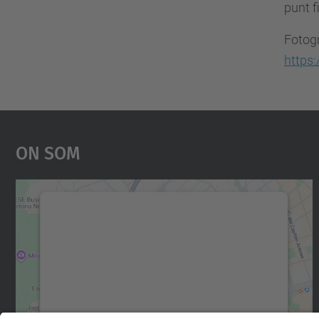
punt f
Fotogr
https
On Som
Necessitem el vostre consentiment
per carregar el servei Google Maps!
Utilitzem un servei de tercers per incrustar
contingut del mapa que pugui recollir dades
sobre la vostra activitat. Reviseu-ne els
detalls i accepteu el servei per veure el mapa.