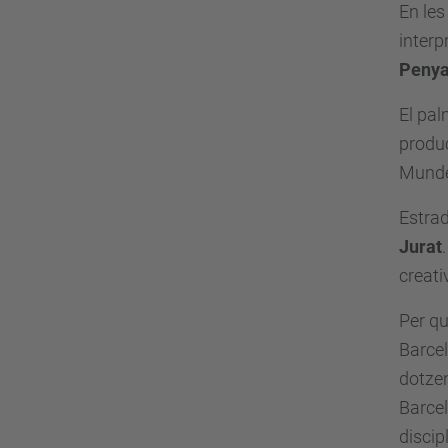
En les
interp
Penya
El pal
produ
Mundet
Estrad
Jurat
creati
Per qu
Barcel
dotzen
Barcel
discip