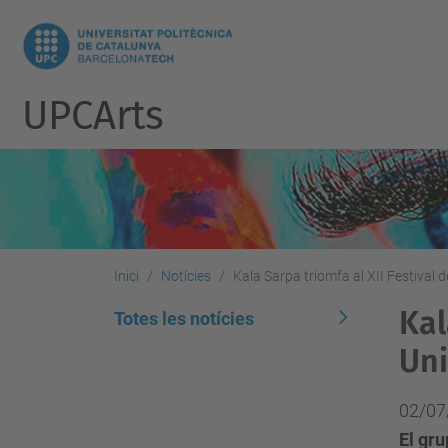
UPCArts
Inici
Notícies
Kala Sarpa triomfa al XII Festival 
Kal
Totes les notícies
Uni
02/07
El gru