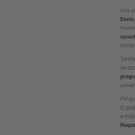
Una al
Denís
muntat
caract
tornar
També
va ac
progr
univer
Pel qu
El gr
a mill
Raquel