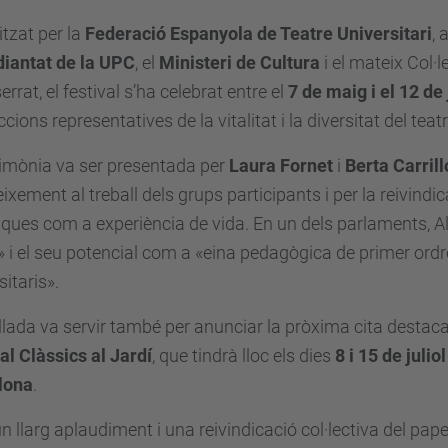
tzat per la
Federació Espanyola de Teatre Universitari
, 
diantat de la UPC
, el
Ministeri de Cultura
i el mateix Col·l
rrat, el festival s’ha celebrat entre el
7 de maig i el 12 de
cions representatives de la vitalitat i la diversitat del teatr
rimònia va ser presentada per
Laura Fornet
i
Berta Carrill
ixement al treball dels grups participants i per la reivindic
ques com a experiència de vida. En un dels parlaments, Alb
» i el seu potencial com a «eina pedagògica de primer ordr
sitaris».
llada va servir també per anunciar la pròxima cita destaca
al Clàssics al Jardí
, que tindrà lloc els dies
8 i 15 de julio
lona
.
 llarg aplaudiment i una reivindicació col·lectiva del paper