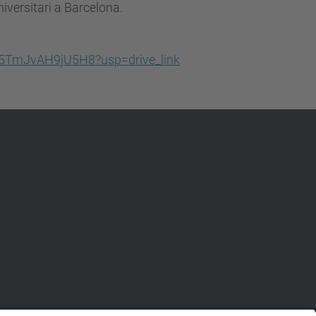
iversitari a Barcelona.
Rc5TmJvAH9jU5H8?usp=drive_link