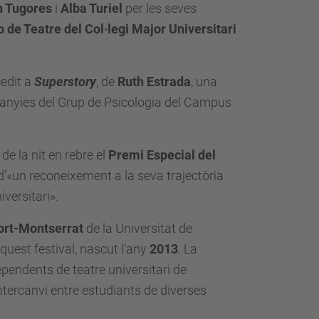
n Tugores
i
Alba Turiel
per les seves
 de Teatre del Col·legi Major Universitari
cedit a
Superstory
, de
Ruth Estrada
, una
panyies del Grup de Psicologia del Campus
 la nit en rebre el
Premi Especial del
 d’«un reconeixement a la seva trajectòria
versitari».
fort-Montserrat
de la Universitat de
quest festival, nascut l’any
2013
. La
ependents de teatre universitari de
ntercanvi entre estudiants de diverses