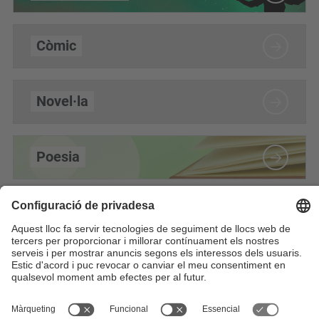
Còmic
Novel·la
Poesia
Jazz
Notícies
Kala Sarpa triomfa al XII Festival de Teatre