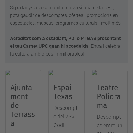
Si pertanys a la comunitat universitària de la UPC,
pots gaudir de descomptes, ofertes i promocions en
espectacles, museus, programes culturals i molt més.
Acredita't com a estudiant, PDI o PTGAS presentant
el teu Carnet UPC quan hi accedeixis
. Entra i celebra
la cultura amb preus immillorables!
Ajunta
Espai
Teatre
ment
Texas
Poliora
de
ma
Descompt
Terrass
e del 25%.
Descompt
a
Codi
es entre un