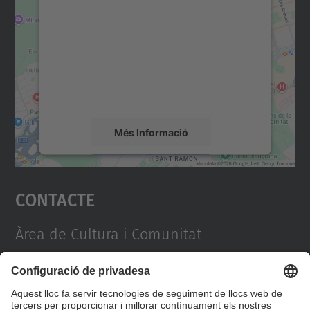
servei Google Maps!
Utilitzem un servei de tercers per incrustar
contingut del mapa que pugui recollir dades
sobre la vostra activitat. Reviseu-ne els
detalls i accepteu el servei per veure el
mapa.
Més Informació
Accepta
Contacte
powered by
Usercentrics Consent
Management Platform
Àrea de Cultura i Comunitat
Campus Diagonal Nord, Edifici VX (Vèrtex). Pl.
Eusebi Güell, 6 08034 Barcelona