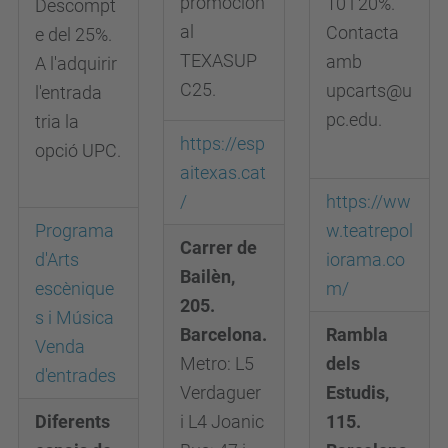
promocion
10 i 20%.
Descompt
al
Contacta
e del 25%.
TEXASUP
amb
A l'adquirir
C25.
upcarts@u
l'entrada
pc.edu.
tria la
https://esp
opció UPC.
aitexas.cat
/
https://ww
Programa
w.teatrepol
Carrer de
d'Arts
iorama.co
Bailèn,
escènique
m/
205.
s i Música
Barcelona.
Rambla
Venda
Metro: L5
dels
d'entrades
Verdaguer
Estudis,
Diferents
i L4 Joanic
115.