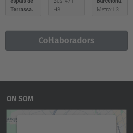
espais de
Bus: 47 i
Barcelona.
Terrassa.
H8
Metro: L3
Col·laboradors
On Som
Necessitem el vostre
consentiment per carregar el