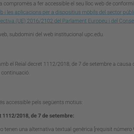
ha compromès a fer accessible el seu lloc web de conform
b i les aplicacions per a dispositius mòbils del sector públ
rectiva (UE) 2016/2102 del Parlament Europeu i del Consel
 web, subdomini del web institucional upc.edu.
mb el Reial decret 1112/2018, de 7 de setembre a causa d
 continuació.
 és accessible pels següents motius:
t 1112/2018, de 7 de setembre:
o tenen una alternativa textual genèrica [requisit númer