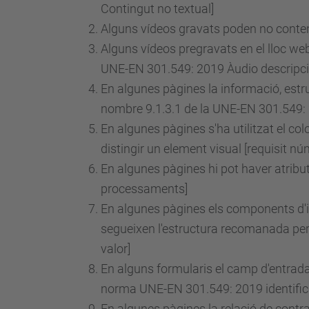
Contingut no textual]
Alguns vídeos gravats poden no conteni
Alguns vídeos pregravats en el lloc web
UNE-EN 301.549: 2019 Àudio descripció 
En algunes pàgines la informació, estr
nombre 9.1.3.1 de la UNE-EN 301.549: 2
En algunes pàgines s'ha utilitzat el co
distingir un element visual [requisit
nú
En algunes pàgines hi pot haver atributs
processaments]
En algunes pàgines els components d'in
segueixen l'estructura recomanada per l
valor]
En alguns formularis el camp d'entrada q
norma UNE-EN 301.549: 2019 identifica
En algunes pàgines la relació de contra