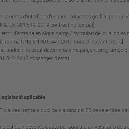
ponents d'interfície d'usuari i d'objectes gràfics podria no
UNE-EN 301.549: 2019 contrast no textual]
error d'entrada en algun camp / formulari del qual no es n
 la norma UNE-EN 301.549: 2019 Consell davant errors]
at podrien no estar determinats mitjançant programació a 
1.549: 2019 missatges d'estat]
 legislació aplicable
DF o altres formats publicats abans del 20 de setembre d
no estiguin desenvolupats per aquesta universitat o dels q