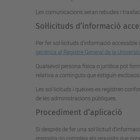
Les comunicacions seran rebudes i trasllad
Sol·licituds d’informació acce
Per fer sol·licituds d’informació accessible
genèrica al Registre General de la Universi
Qualsevol persona física o jurídica pot form
relativa a continguts que estiguin exclosos
Les sol·licituds i queixes es registren conf
de les administracions públiques.
Procediment d’aplicació
Si després de fer una sol·licitud d'informac
resposta no compleix els requisits que preve