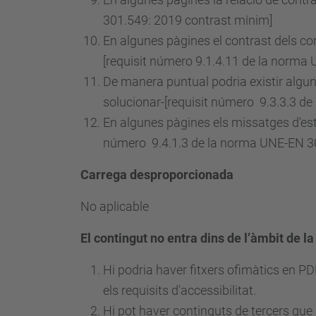
301.549: 2019 contrast mínim]
En algunes pàgines el contrast dels com
[requisit
número
9.1.4.11 de la norma 
De manera puntual podria existir algun 
solucionar-[requisit
número
9.3.3.3 de
En algunes pàgines els missatges d'est
número
9.4.1.3 de la norma UNE-EN 30
Carrega desproporcionada
No aplicable
El contingut no entra dins de l’àmbit de la
Hi podria haver fitxers ofimàtics en P
els requisits d'accessibilitat.
Hi pot haver continguts de tercers que 