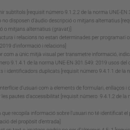
r subtítols [requisit
número
9.1.2.2 de la norma UNE-EN 3
 no disposen d'àudio descripció o mitjans alternatius [req
o mitjans alternatius (gravat)]
uctura i relacions no estan determinades per programari o 
019 d'informació i relacions]
lor com a únic mitjà visual per transmetre informació, ind
mero
9.1.4.1 de la norma UNE-EN 301.549: 2019 usos del c
 i identificadors duplicats [requisit
número
9.4.1.1 de la
terfície d'usuari com a elements de formulari, enllaços i
es pautes d'accessibilitat [requisit
número
9.4.1.2 de la
ue recopila informació sobre l'usuari no té identificat el 
ció del propòsit d'entrada]
st en text o imatges podria no ser d’almenys 4.5: 1 [requis