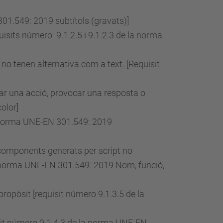
01.549: 2019 subtítols (gravats)]
uisits
número
9.1.2.5 i 9.1.2.3 de la norma
no tenen alternativa com a text. [Requisit
icar una acció, provocar una resposta o
olor]
 norma UNE-EN 301.549: 2019
 components generats per script no
 norma UNE-EN 301.549: 2019 Nom, funció,
propòsit [requisit
número
9.1.3.5 de la
it
número
9.1.4.3 de la norma UNE-EN