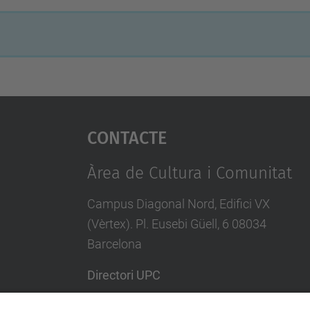
Contacte
Àrea de Cultura i Comunitat
Campus Diagonal Nord, Edifici VX
(Vèrtex). Pl. Eusebi Güell, 6 08034
Barcelona
Directori UPC
Formulari de contacte