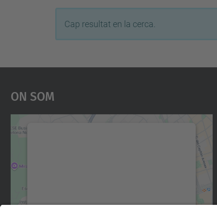
Cap resultat en la cerca.
On Som
Necessitem el vostre consentiment
per carregar el servei Google Maps!
Utilitzem un servei de tercers per incrustar
contingut del mapa que pugui recollir dades
sobre la vostra activitat. Reviseu-ne els
detalls i accepteu el servei per veure el mapa.