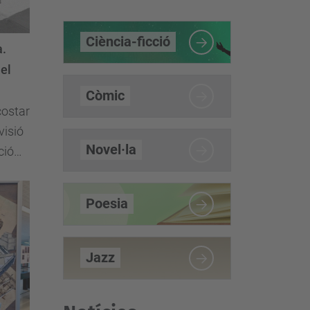
Ciència-ficció
a.
 el
Còmic
costar
visió
Novel·la
ció
Poesia
Jazz