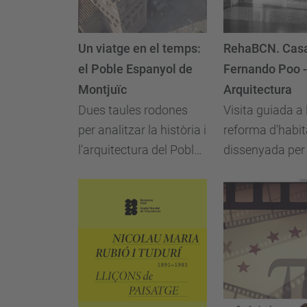
Un viatge en el temps:
RehaBCN. Casa
el Poble Espanyol de
Fernando Poo -
Montjuïc
Arquitectura
Dues taules rodones
Visita guiada a 
per analitzar la història i
reforma d'habi
l'arquitectura del Poble
dissenyada per 
Espanyol
Santa Arquitec