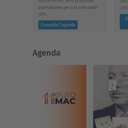
nostre entorn, amb propostes
UPC 
avantatjoses per a la comunitat
UPC
UPC.
D
Consulta l'agenda
Agenda