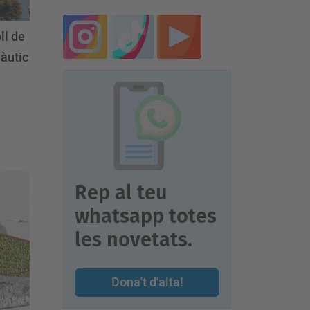
ll de
àutic
Rep al teu
whatsapp totes
les novetats.
Dona't d'alta!