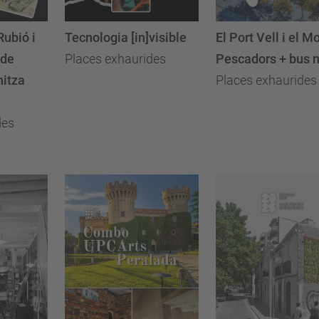
Rubió i
Tecnologia [in]visible
El Port Vell i el Mo
 de
Places exhaurides
Pescadors + bus n
nitza
Places exhaurides
des