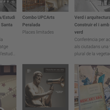
/Estudi
Combo UPCArts
Verd i arquitectur
 Santa
Peralada
Construir el i amb
Places limitades
verd
la
Conferència per a
tatge
als ciutadans una 
l'estudi
plural de la vegeta
tura
urbana