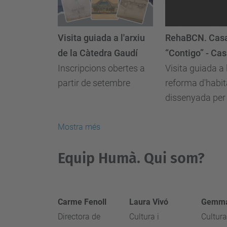
Visita guiada a l'arxiu
RehaBCN. Casa
de la Càtedra Gaudí
“Contigo” - Cas
Inscripcions obertes a
Visita guiada a 
partir de setembre
reforma d'habi
dissenyada pe
Catalán i Marta
Orte
Mostra més
Equip Humà. Qui som?
Carme Fenoll
Laura Vivó
Gemma
Directora de
Cultura i
Cultura