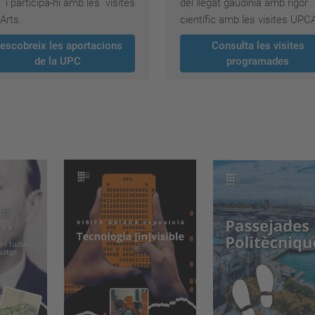
i participa-hi amb les visites
del llegat gaudinià amb rigor
Arts.
científic amb les visites UPCA
escobreix les aportacions
Consulta les visites
de la UPC
programades