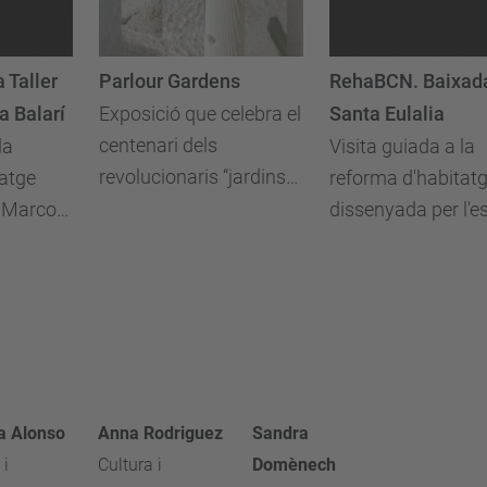
 Taller
Parlour Gardens
RehaBCN. Baixad
a Balarí
Exposició que celebra el
Santa Eulalia
centenari dels
la
Visita guiada a la
revolucionaris “jardins
tatge
reforma d'habitat
de saló” de Rubió i
r Marcos
dissenyada per l'e
Tudurí, Artigas i Dufy
 García
llrrarq
 Alonso
Anna Rodriguez
Sandra
 i
Cultura i
Domènech