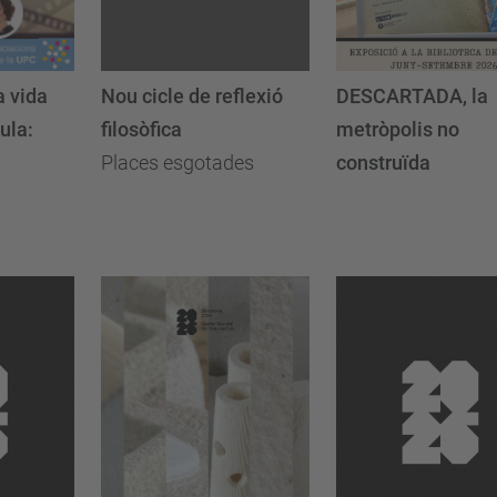
a vida
Nou cicle de reflexió
DESCARTADA, la
ula:
filosòfica
metròpolis no
Places esgotades
construïda