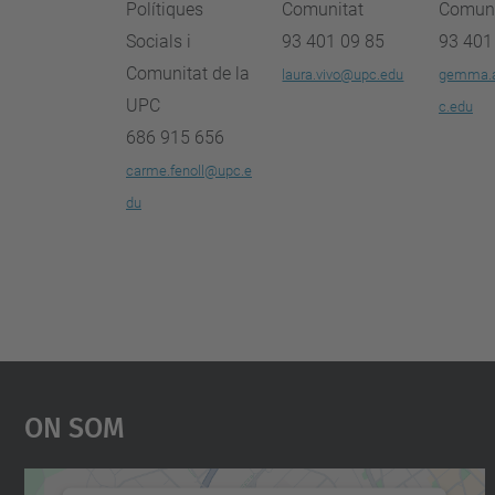
Polítiques
Comunitat
Comuni
Socials i
93 401 09 85
93 401
Comunitat de la
laura.vivo@upc.edu
gemma.
UPC
c.edu
686 915 656
carme.fenoll@upc.e
du
On Som