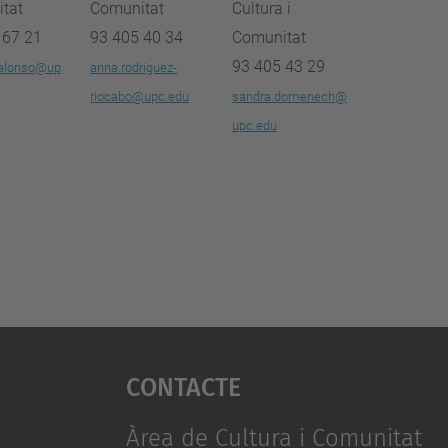
tat
Comunitat
Cultura i
 67 21
93 405 40 34
Comunitat
93 405 43 29
alonso@up
anna.rodriguez-
riocabo@upc.edu
sandra.domenech@
upc.edu
Contacte
Àrea de Cultura i Comunitat