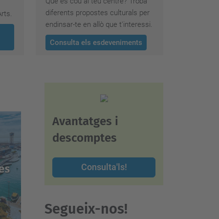
Què es cou al teu centre? Troba
diferents propostes culturals per
rts.
endinsar-te en allò que t'interessi.
Consulta els esdeveniments
Avantatges i
descomptes
Consulta'ls!
Segueix-nos!