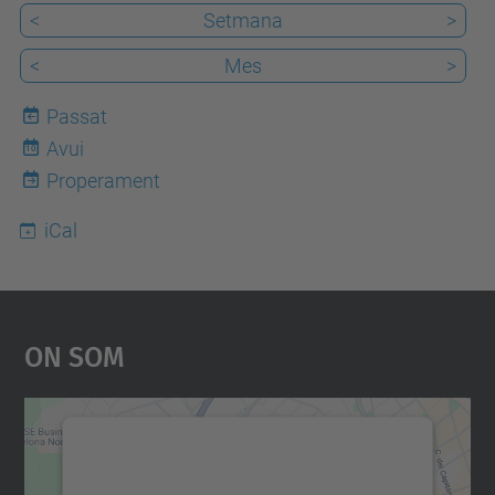
<
Setmana
>
<
Mes
>
Passat
Avui
10
Properament
iCal
On Som
Necessitem el vostre
consentiment per carregar el