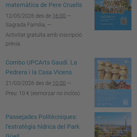
matemàtica de Pere Cruells
12/05/2026
des de
16:00
—
Sagrada Família
,
—
Activitat gratuïta amb inscripció
prèvia
Combo UPCArts Gaudí. La
Pedrera i la Casa Vicens
21/03/2026
des de
10:00
—
Preu: 10 € (esmorzar no inclòs)
Passejades Politècniques:
l’estratègia hídrica del Park
Güell