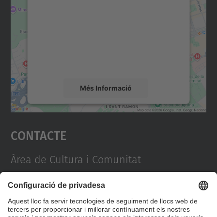
servei Google Maps!
Utilitzem un servei de tercers per incrustar
contingut del mapa que pugui recollir dades
sobre la vostra activitat. Reviseu-ne els
detalls i accepteu el servei per veure el
mapa.
Més Informació
Accepta
Contacte
powered by
Usercentrics Consent
Management Platform
Àrea de Cultura i Comunitat
Campus Diagonal Nord, Edifici VX (Vèrtex). Pl.
Eusebi Güell, 6 08034 Barcelona
Directori UPC