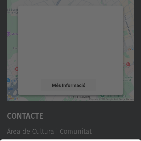
Necessitem el vostre
consentiment per carregar el
servei Google Maps!
Utilitzem un servei de tercers per incrustar
contingut del mapa que pugui recollir dades
sobre la vostra activitat. Reviseu-ne els
detalls i accepteu el servei per veure el
mapa.
Més Informació
Accepta
Contacte
powered by
Usercentrics Consent
Management Platform
Àrea de Cultura i Comunitat