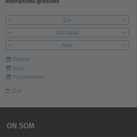
Inscripcions gratuïtes
<
Dia
>
<
Setmana
>
<
Mes
>
Passat
Avui
10
Properament
iCal
On Som