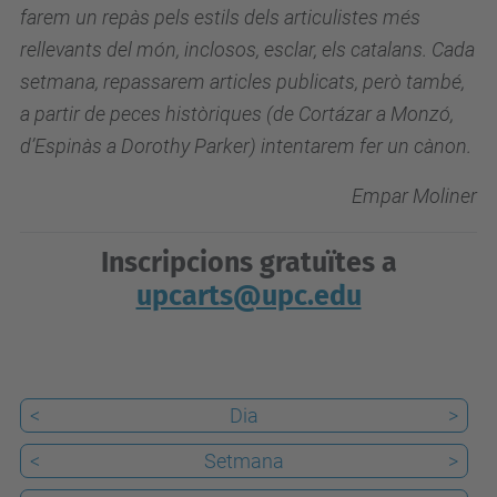
d
farem un repàs pels estils dels articulistes més
e
rellevants del món, inclosos, esclar, els catalans. Cada
v
setmana, repassarem articles publicats, però també,
e
a partir de peces històriques (de Cortázar a Monzó,
n
d’Espinàs a Dorothy Parker) intentarem fer un cànon.
i
Empar Moliner
m
e
Inscripcions gratuïtes a
n
upcarts@upc.edu
t
s
/
c
<
Dia
>
i
<
Setmana
>
c