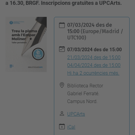
a 16.30, BRGF. Inscripcions gratuïtes a UPCArts.
h
07/03/2024
des de
t
15:00
(Europe/Madrid /
UTC100)
t
p
07/03/2024
des de
15:00
s
21/03/2024
des de
15:00
:
04/04/2024
des de
15:00
/
Hi ha 2 ocurrències més.
/
Biblioteca Rector
u
Gabriel Ferraté.
p
Campus Nord.
c
UPCArts
a
r
iCal
t