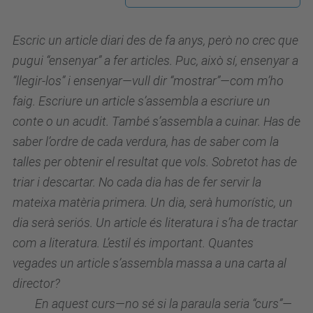
s
.
Escric un article diari des de fa anys, però no crec que
u
pugui “ensenyar” a fer articles. Puc, això sí, ensenyar a
p
“llegir-los” i ensenyar—vull dir “mostrar”—com m’ho
c
faig. Escriure un article s’assembla a escriure un
.
conte o un acudit. També s’assembla a cuinar. Has de
e
saber l’ordre de cada verdura, has de saber com la
d
talles per obtenir el resultat que vols. Sobretot has de
u
triar i descartar. No cada dia has de fer servir la
/
mateixa matèria primera. Un dia, serà humorístic, un
c
dia serà seriós. Un article és literatura i s’ha de tractar
a
com a literatura. L’estil és important. Quantes
/
vegades un article s’assembla massa a una carta al
e
director?
s
En aquest curs—no sé si la paraula seria “curs”—