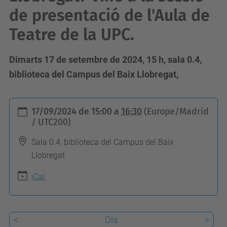
de presentació de l'Aula de
Teatre de la UPC.
Dimarts 17 de setembre de 2024, 15 h, sala 0.4,
biblioteca del Campus del Baix Llobregat,
h
17/09/2024
de
15:00
a
16:30
(Europe/Madrid
t
/ UTC200)
t
Sala 0.4, biblioteca del Campus del Baix
p
Llobregat
s
iCal
:
/
/
<
Dia
>
u