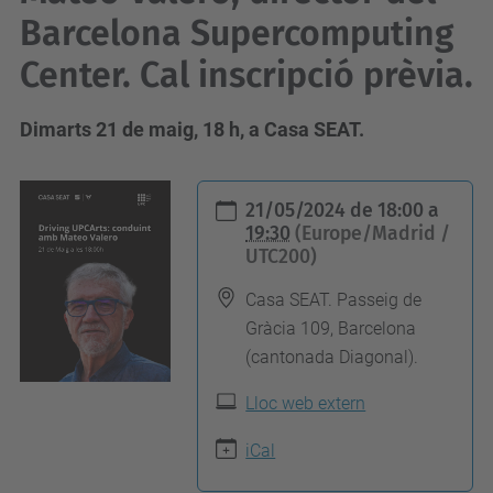
Barcelona Supercomputing
Center. Cal inscripció prèvia.
Dimarts 21 de maig, 18 h, a Casa SEAT.
h
21/05/2024
de
18:00
a
t
19:30
(Europe/Madrid /
UTC200)
t
p
Casa SEAT. Passeig de
s
Gràcia 109, Barcelona
:
(cantonada Diagonal).
/
Lloc web extern
/
u
iCal
p