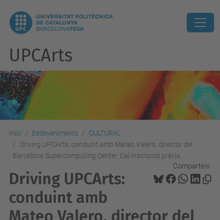
UPCArts
Inici
Esdeveniments
CULTURAL
Driving UPCArts: conduint amb Mateo Valero, director del
Barcelona Supercomputing Center. Cal inscripció prèvia.
Comparteix:
Driving UPCArts:
conduint amb
Mateo Valero, director del