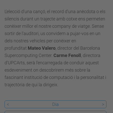
c
L'elecció d'una cançó, el record d'una anècdota o els
a
silencis durant un trajecte amb cotxe ens permeten
r
conèixer millor el nostre company de viatge. Sense
t
sortir de l'auditori, us convidem a pujar-vos en un
s
dels nostres vehicles per conèixer en
.
profunditat
Mateo Valero
, director del Barcelona
u
Supercomputing Center.
Carme Fenoll
, directora
p
d'UPCArts, serà l'encarregada de conduir aquest
c
esdeveniment on descobrirem més sobre la
.
fascinant institució de computació i la personalitat i
e
trajectòria de qui la dirigeix.
d
u
/
<
Dia
>
c