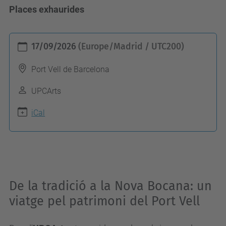
Places exhaurides
h
17/09/2026
(Europe/Madrid / UTC200)
t
t
Port Vell de Barcelona
p
UPCArts
s
:
iCal
/
/
u
p
De la tradició a la Nova Bocana: un
c
viatge pel patrimoni del Port Vell
a
r