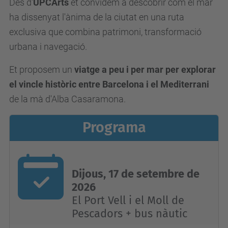
Des d'
UPCArts
et convidem a descobrir com el mar
t
ha dissenyat l'ànima de la ciutat en una ruta
s
exclusiva que combina patrimoni, transformació
.
urbana i navegació.
u
p
Et proposem un
viatge a peu i per mar per explorar
c
el vincle històric entre Barcelona i el Mediterrani
.
de la mà d'Alba Casaramona.
e
d
Programa
u
/
c
Dijous, 17 de setembre de
a
2026
/
El Port Vell i el Moll de
e
Pescadors + bus nàutic
s