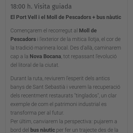
18:00 h. Visita guiada
d
e
El Port Vell i el Moll de Pescadors + bus nàutic
v
Començarem el recorregut al
Moll de
e
Pescadors
i l'exterior de la mítica llotja, el cor de
n
la tradició marinera local. Des d'allà, caminarem
i
cap a la
Nova Bocana
, tot repassant l'evolució
m
del litoral de la ciutat.
e
n
Durant la ruta, reviurem l'esperit dels antics
t
banys de Sant Sebastià i veurem la recuperació
s
dels recentment restaurats "tinglados", un clar
/
exemple de com el patrimoni industrial es
e
transforma per al futur.
l
Per últim, canviarem la perspectiva: pujarem a
-
bord del
bus nàutic
per fer un trajecte des de la