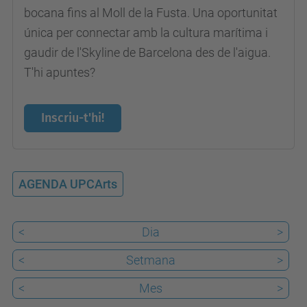
p
bocana fins al Moll de la Fusta. Una oportunitat
o
única per connectar amb la cultura marítima i
r
gaudir de l'Skyline de Barcelona des de l'aigua.
t
T'hi apuntes?
-
v
Inscriu-t'hi!
e
l
l
AGENDA UPCArts
-
i
-
<
Dia
>
e
<
Setmana
>
l
-
<
Mes
>
m