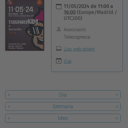
h
11/05/2024
de
11:00
a
t
16:00
(Europe/Madrid /
UTC200)
t
p
Associació
s
Telecogresca
:
Lloc web extern
/
/
iCal
u
p
c
a
<
Dia
>
r
<
Setmana
>
t
<
Mes
>
s
.