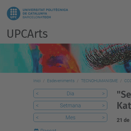
UPCArts
Inici
Esdeveniments
TECNOHUMANISME
CC
"Se
<
Dia
>
Kat
<
Setmana
>
<
Mes
>
21 de 
Passat