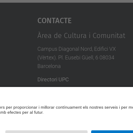
Contacte
Àrea de Cultura i Comunitat
Campus Diagonal Nord, Edifici VX
(Vèrtex). Pl. Eusebi Güell, 6 08034
Barcelona
Directori UPC
Formulari de contacte