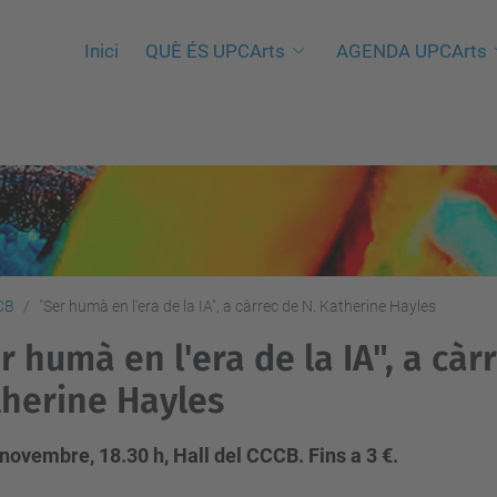
Inici
QUÈ ÉS UPCArts
AGENDA UPCArts
CB
"Ser humà en l'era de la IA", a càrrec de N. Katherine Hayles
r humà en l'era de la IA", a càr
herine Hayles
novembre, 18.30 h, Hall del CCCB. Fins a 3 €.