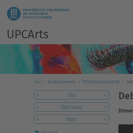
UPCArts
Inici
Esdeveniments
TECNOHUMANISME
Deb
Deb
<
Dia
>
<
Setmana
>
Dimecr
<
Mes
>
h
Passat