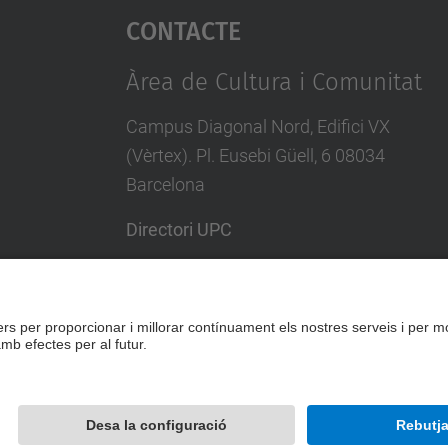
Contacte
Àrea de Cultura i Comunitat
Campus Diagonal Nord, Edifici VX
(Vèrtex). Pl. Eusebi Güell, 6 08034
Barcelona
Directori UPC
Formulari de contacte