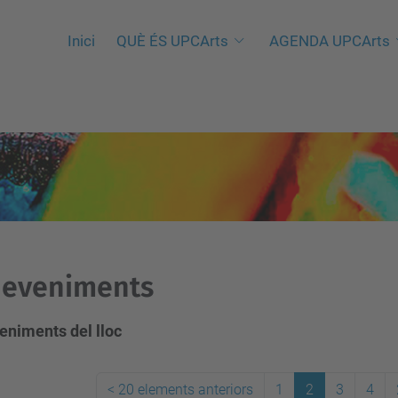
Inici
QUÈ ÉS UPCArts
AGENDA UPCArts
deveniments
eniments del lloc
<
20 elements anteriors
1
2
3
4