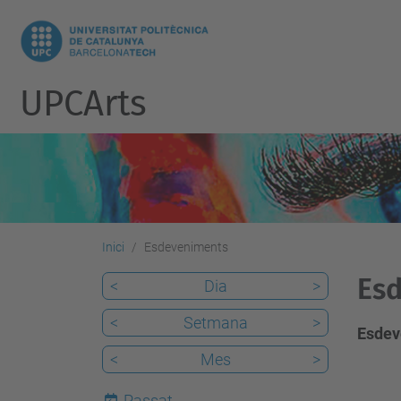
UPCArts
Inici
Esdeveniments
Es
<
Dia
>
<
Setmana
>
Esdev
<
Mes
>
Passat